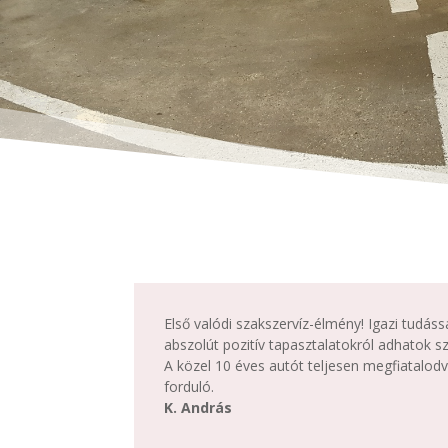
Első valódi szakszervíz-élmény! Igazi tudás
abszolút pozitív tapasztalatokról adhatok s
A közel 10 éves autót teljesen megfiatalo
forduló.
K. András