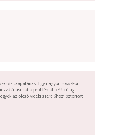
szervíz csapatának! Egy nagyon rosszkor
ozzá állásukat a problémához! Utólag is
yek az olcsó vidéki szerelőhöz” sztorikat!