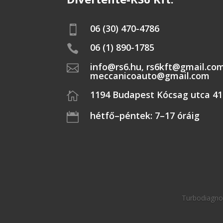
06 (30) 470-4786

06 (1) 890-1785

info@rs6.hu, rs6kft@gmail.co

meccanicoauto@gmail.com
1194 Budapest Kócsag utca 41

hétfő–péntek: 7–17 óráig

Turbodiagnos