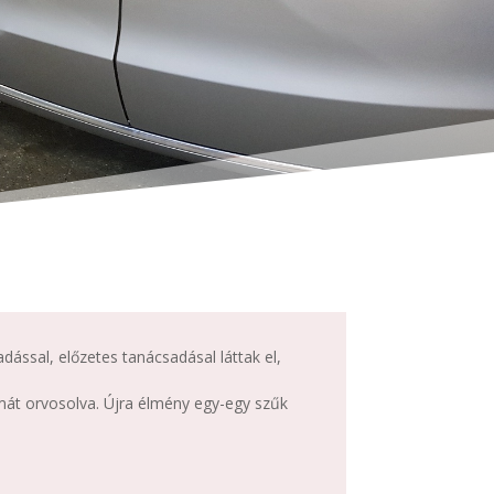
dással, előzetes tanácsadásal láttak el,
mát orvosolva. Újra élmény egy-egy szűk