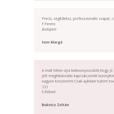
Precíz, segítőkész, professzionális csapat
F.Ferenc
Budapest
Som Margó
A múlt héten újra bebizonyosodott,hogy jó
jött meghibásodás kapcsán,ismét bizonyítot
nagyon köszönöm! Csak ajánlani tudom továb
:):):)
S.Róbert
Buknicz Zoltán