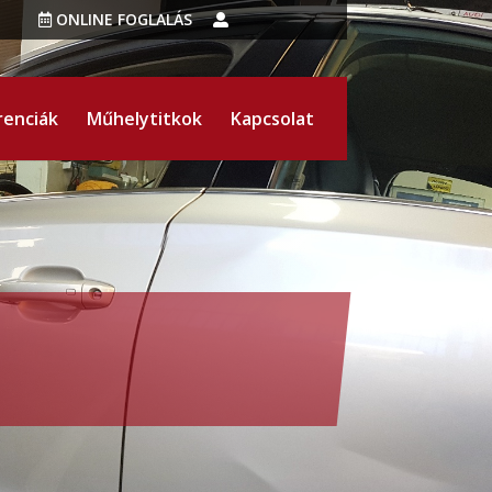
ONLINE FOGLALÁS
renciák
Műhelytitkok
Kapcsolat