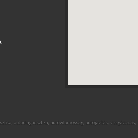
m,
ztika, autódiagnosztika, autóvillamosság, autójavítás, vizsgáztatás, t