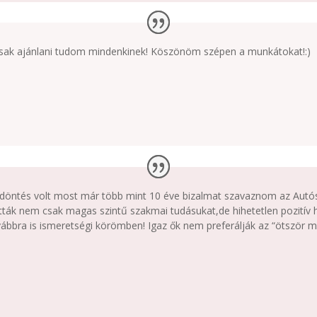
, csak ajánlani tudom mindenkinek! Köszönöm szépen a munkátokat!:)
 döntés volt most már több mint 10 éve bizalmat szavaznom az Autó
ták nem csak magas szintű szakmai tudásukat,de hihetetlen pozitív h
bra is ismeretségi körömben! Igaz ők nem preferálják az “ötször meg