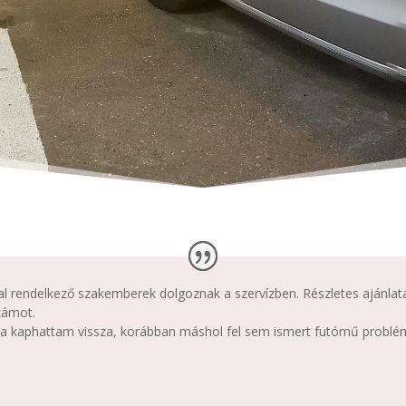
sal rendelkező szakemberek dolgoznak a szervízben. Részletes ajánlata
zámot.
dva kaphattam vissza, korábban máshol fel sem ismert futómű problé