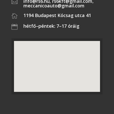
info@rs6.hu, rs6kft@gmail.com,

meccanicoauto@gmail.com
1194 Budapest Kócsag utca 41

hétfő–péntek: 7–17 óráig
