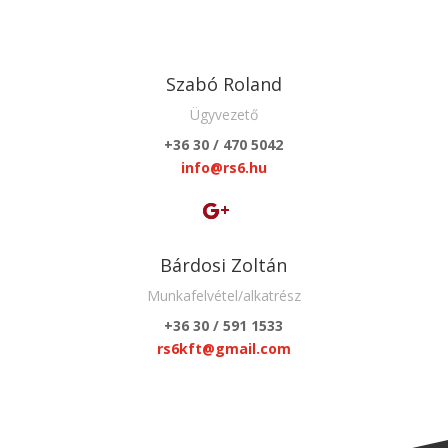
Szabó Roland
Ügyvezető
+36 30 / 470 5042
info@rs6.hu
Bárdosi Zoltán
Munkafelvétel/alkatrész
+36 30 / 591 1533
rs6kft@gmail.com