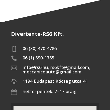
Divertente-RS6 Kft.
06 (30) 470-4786

06 (1) 890-1785

info@rs6.hu, rs6kft@gmail.com,

meccanicoauto@gmail.com
1194 Budapest Kócsag utca 41

hétfő–péntek: 7–17 óráig
